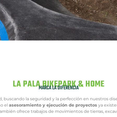
LA PALA BIKEPARK & HOME
MARCA LA DIFERENCIA
dad, buscando la seguridad y la perfección en nuestros di
mo el
asesoramiento y ejecución de proyectos
ya existe
mbién ofrece trabajos de movimientos de tierras, excavaci