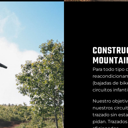
CONSTRUC
MOUNTAI
Para todo tipo d
reacondicionamo
(bajadas de bike
circuitos infanti
Nuestro objetivo
nuestros circui
trazado sin esta
pidan. Trazado