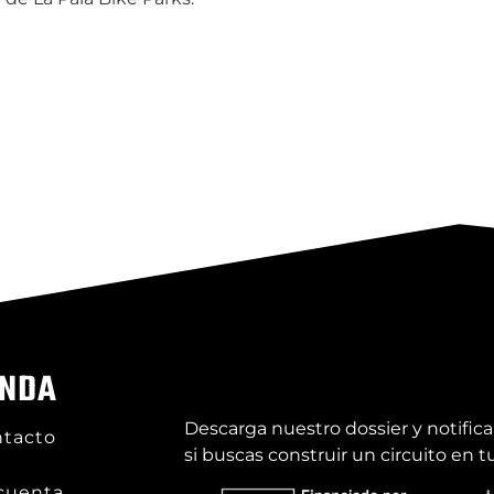
ENDA
Descarga nuestro dossier y notific
tacto
si buscas construir un circuito en t
cuenta